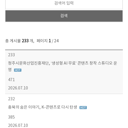
총 게시물
233
개
,
페이지
1
/ 24
보도자료 목록 - 번호, 제목, 작성자, 파일, 조회수, 작성일 정보 제공
233
청주시문화산업진흥재단, ‘생성형 AI 무료’ 콘텐츠 창작 스튜디오 운
영
471
2026.07.10
232
충북의 숨은 이야기, K-콘텐츠로 다시 탄생
385
2026.07.10