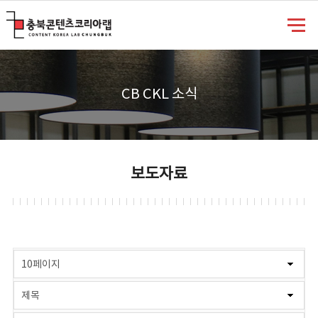
충북콘텐츠코리아랩
CB CKL 소식
보도자료
게시물 검색