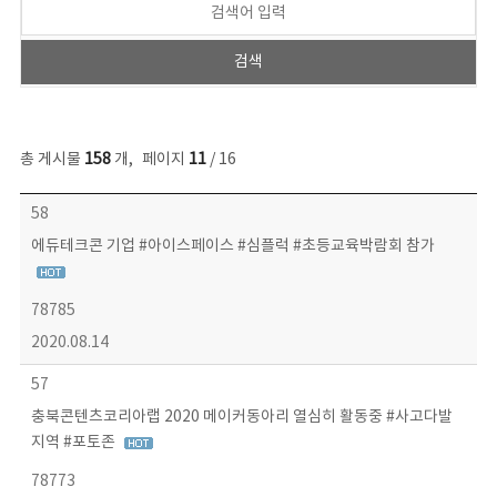
총 게시물
158
개
,
페이지
11
/ 16
콘텐츠이슈 목록 - 번호, 제목, 작성자, 파일, 조회수, 작성일 정보 제공
58
에듀테크콘 기업 #아이스페이스 #심플럭 #초등교육박람회 참가
78785
2020.08.14
57
충북콘텐츠코리아랩 2020 메이커동아리 열심히 활동중 #사고다발
지역 #포토존
78773