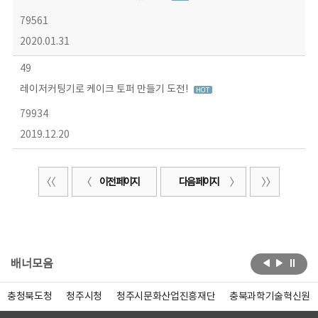
79561
2020.01.31
49
레이저커팅기로 케이크 토퍼 만들기 도전!
79934
2019.12.20
이전 페이지
다음 페이지
배너모음
충청북도청
청주시청
청주시문화산업진흥재단
충북과학기술혁신원