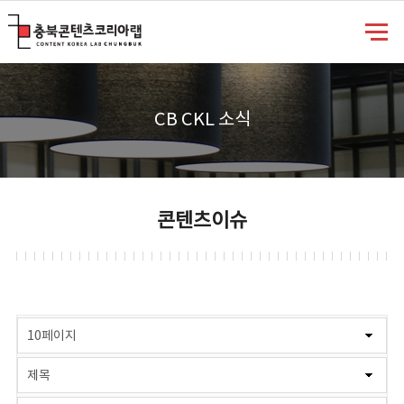
충북콘텐츠코리아랩
CB CKL 소식
콘텐츠이슈
게시물 검색