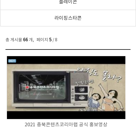
플레이콘
라이징스타콘
총 게시물
66
개
,
페이지
5
/ 8
2021 충북콘텐츠코리아랩 공식 홍보영상