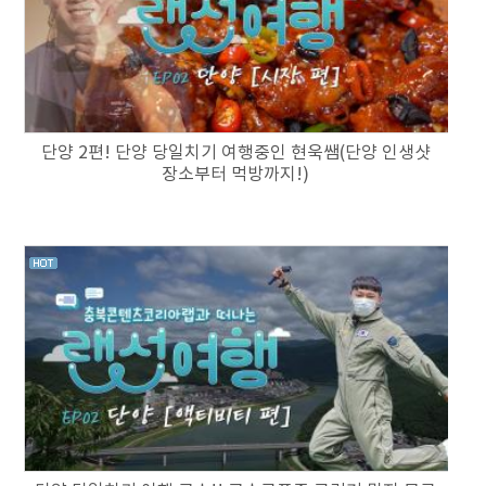
단양 2편! 단양 당일치기 여행중인 현욱쌤(단양 인생샷
장소부터 먹방까지!)