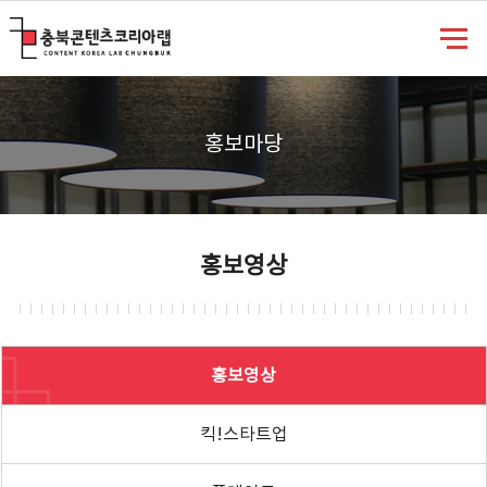
충북콘텐츠코리아랩
홍보마당
홍보영상
홍보영상
킥!스타트업