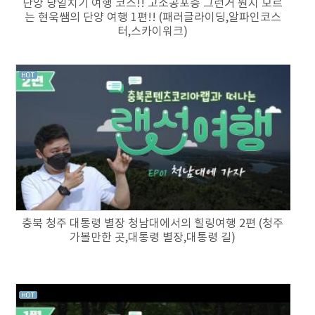
단양 당일치기 여행 코스!! 고소공포증 그런거 뭔지 모르
는 현욱쌤의 단양 여행 1편!! (패러글라이딩,알파인코스
터,스카이워크)
충북 청주 대통령 별장 청남대에서의 힐링여행 2편 (청주
가볼만한 곳,대통령 별장,대통령 길)