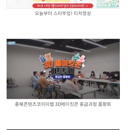
오늘부터 스타뚜업! 티저영상
충북콘텐츠코리아랩 3D메이킷콘 중급과정 품평회