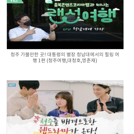
청주 가볼만한 곳! 대통령의 별장 청남대에서의 힐링 여
행 1편 (청주여행,대청호,영춘재)