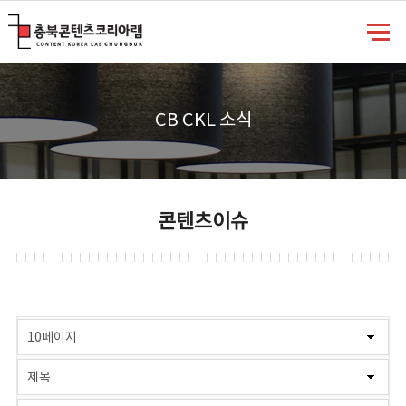
충북콘텐츠코리아랩
CB CKL 소식
콘텐츠이슈
게시물 검색