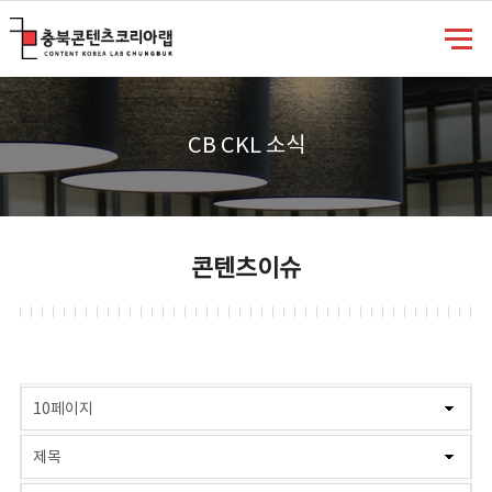
충북콘텐츠코리아랩
CB CKL 소식
콘텐츠이슈
게시물 검색