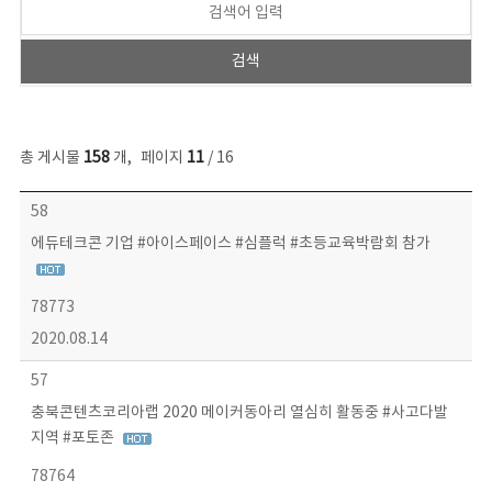
총 게시물
158
개
,
페이지
11
/ 16
콘텐츠이슈 목록 - 번호, 제목, 작성자, 파일, 조회수, 작성일 정보 제공
58
에듀테크콘 기업 #아이스페이스 #심플럭 #초등교육박람회 참가
78773
2020.08.14
57
충북콘텐츠코리아랩 2020 메이커동아리 열심히 활동중 #사고다발
지역 #포토존
78764