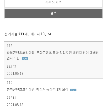
총 게시물
233
개
,
페이지
13
/ 24
보도자료 목록 - 번호, 제목, 작성자, 파일, 조회수, 작성일 정보 제공
113
충북콘텐츠코리아랩, 문화콘텐츠 특화 창업지원 패키지 참여 예비창
업자 모집
77542
2021.05.18
112
충북콘텐츠코리아랩, 메이커 동아리 1기 모집
77314
2021.05.18