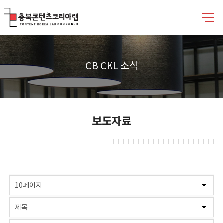
충북콘텐츠코리아랩
CB CKL 소식
보도자료
게시물 검색