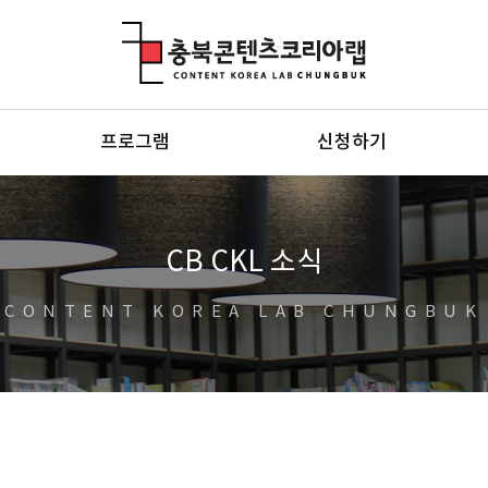
충북콘텐츠코리아랩
프로그램
신청하기
CB CKL 소식
CONTENT KOREA LAB CHUNGBUK