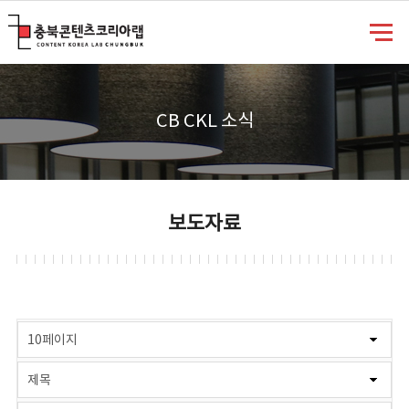
충북콘텐츠코리아랩
CB CKL 소식
보도자료
게시물 검색