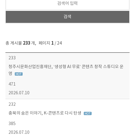
총 게시물
233
개
,
페이지
1
/ 24
보도자료 목록 - 번호, 제목, 작성자, 파일, 조회수, 작성일 정보 제공
233
청주시문화산업진흥재단, ‘생성형 AI 무료’ 콘텐츠 창작 스튜디오 운
영
471
2026.07.10
232
충북의 숨은 이야기, K-콘텐츠로 다시 탄생
385
2026.07.10