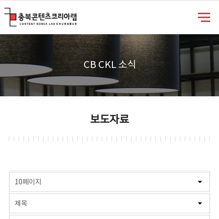
충북콘텐츠코리아랩
CB CKL 소식
보도자료
게시물 검색