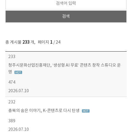
총 게시물
233
개
,
페이지
1
/ 24
보도자료 목록 - 번호, 제목, 작성자, 파일, 조회수, 작성일 정보 제공
233
청주시문화산업진흥재단, ‘생성형 AI 무료’ 콘텐츠 창작 스튜디오 운
영
474
2026.07.10
232
충북의 숨은 이야기, K-콘텐츠로 다시 탄생
389
2026.07.10