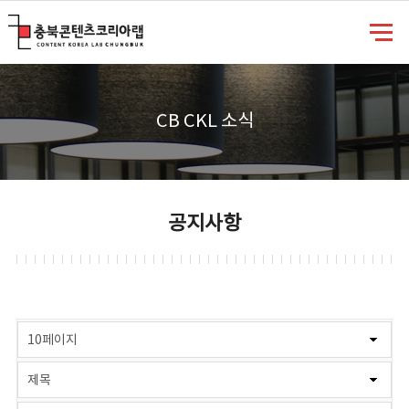
충북콘텐츠코리아랩
CB CKL 소식
공지사항
게시물 검색