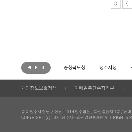
아랩
문화체육관광부
충청북도청
청주시청
개인정보보호정책
이메일무단수집거부
충북 청주시 청원구 상당로 314 청주첨단문화산업단지 1층 / 장비-공간 대여 문
COPYRIGHT (c) 2020 청주시문화산업진흥재단 ALL RIGHTS R