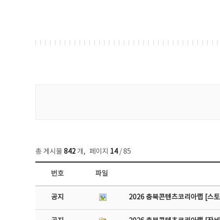
게시물 검색
총 게시물
842
개
,
페이지
14
/ 85
번호
파일
공지사항 목록 - 번호, 제목, 작성자, 파일, 조회수, 작성일 정보 제공
공지
2026 충북콘텐츠코리아랩 [스토