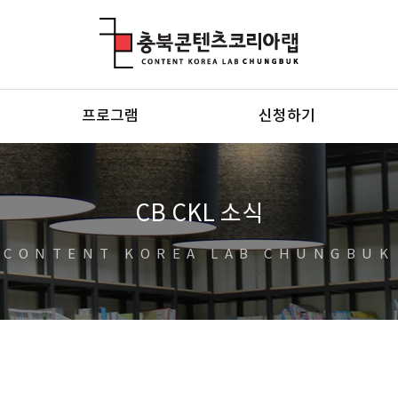
충북콘텐츠코리아랩
프로그램
신청하기
CB CKL 소식
CONTENT KOREA LAB CHUNGBUK