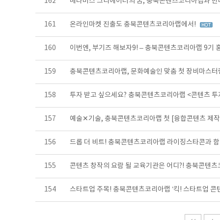
162
메타버스 크리에이터의 꿈, 충북콘텐츠코리아랩과 만
161
온라인마켓 진출도 충북콘텐츠코리아랩에서!
160
이번엔, 부기즈 해보자9! – 충북콘텐츠코리아랩 9기
159
충북콘텐츠코리아랩, 문화예술인 맞춤 첫 장비마스터
158
투자 받고 싶으세요? 충북콘텐츠코리아랩 <콘텐츠 
157
예술✕기술, 충북콘텐츠코리아랩 첫 [융합콘텐츠 제
156
드롭 더 비트! 충북콘텐츠코리아랩 라이징스타콘과 함
155
콘텐츠 창작의 요람 될 교육기관은 어디?! 충북콘텐츠
154
스타트업 주목! 충북콘텐츠코리아랩 ‘킥! 스타트업 콘