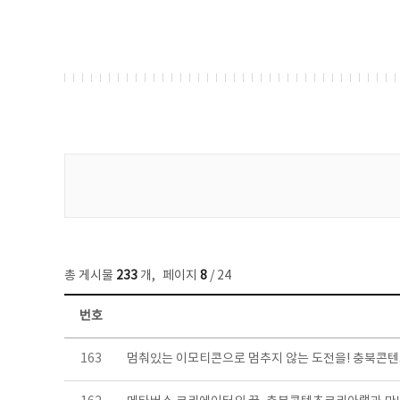
게시물 검색
총 게시물
233
개
,
페이지
8
/ 24
번호
보도자료 목록 - 번호, 제목, 작성자, 파일, 조회수, 작성일 정보 제공
163
멈춰있는 이모티콘으로 멈추지 않는 도전을! 충북콘텐