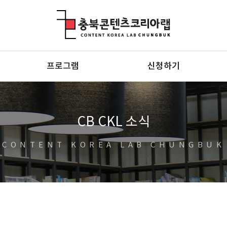
충북콘텐츠코리아랩
프로그램
신청하기
CB CKL 소식
CONTENT KOREA LAB CHUNGBUK