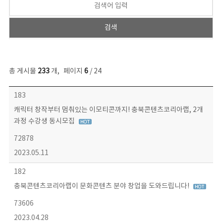
총 게시물
233
개
,
페이지
6
/ 24
보도자료 목록 - 번호, 제목, 작성자, 파일, 조회수, 작성일 정보 제공
183
캐릭터 창작부터 멈춰있는 이모티콘까지! 충북콘텐츠코리아랩, 2개
과정 수강생 동시모집
72878
2023.05.11
182
충북콘텐츠코리아랩이 문화콘텐츠 분야 창업을 도와드립니다!
73606
2023.04.28