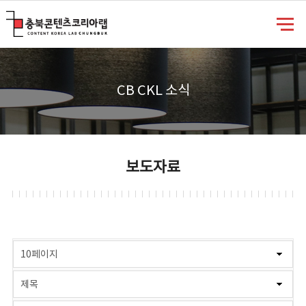
충북콘텐츠코리아랩
CB CKL 소식
보도자료
게시물 검색