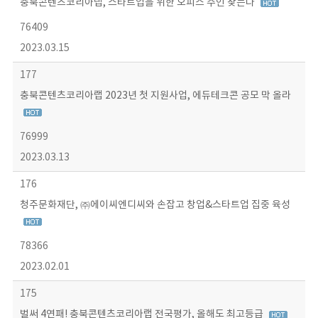
충북콘텐츠코리아랩, 스타트업을 위한 오피스 주인 찾는다
76409
2023.03.15
177
충북콘텐츠코리아랩 2023년 첫 지원사업, 에듀테크콘 공모 막 올라
76999
2023.03.13
176
청주문화재단, ㈜에이씨엔디씨와 손잡고 창업&스타트업 집중 육성
78366
2023.02.01
175
벌써 4연패! 충북콘텐츠코리아랩 전국평가, 올해도 최고등급