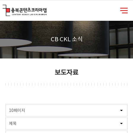
충북콘텐츠코리아랩
CB CKL 소식
보도자료
게시물 검색