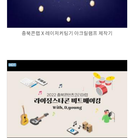
충북콘랩 X 레이저커팅기 아크릴램프 제작기