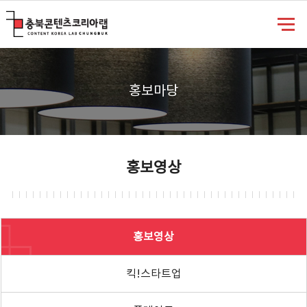
충북콘텐츠코리아랩
홍보마당
홍보영상
홍보영상
킥!스타트업