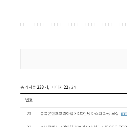
게시물 검색
총 게시물
233
개
,
페이지
22
/ 24
번호
보도자료 목록 - 번호, 제목, 작성자, 파일, 조회수, 작성일 정보 제공
23
충북콘텐츠코리아랩 3D프린팅 마스터 과정 모집