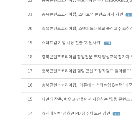
22
충북콘텐츠코리아랩 홍보기자단 부기즈(BOOGIES)
21
충북콘텐츠코리아랩, 스타트업 콘텐츠 제작 지원
20
충북콘텐츠코리아랩, 스탠퍼드대학교 폴김교수 초청
19
스타트업 기업 시장 진출 '지원사격'
18
충북콘텐츠코리아랩 창업전문 코치 양성교육 참가자
17
충북콘텐츠코리아랩 힐링 콘텐츠 창작캠프'힐더월드'
16
충북콘텐츠코리아랩, '에듀테크 스타트업 B트랙' 데
15
나만의 작품, 배우고 만들면서 치유하는 '힐링 콘텐츠 
14
효리네 민박 정효민 PD 청주서 오픈 강연