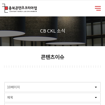
충북콘텐츠코리아랩
CB CKL 소식
콘텐츠이슈
게시물 검색