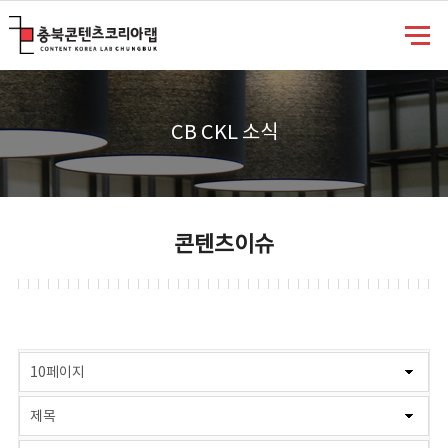
충북콘텐츠코리아랩
CB CKL 소식
콘텐츠이슈
게시물 검색