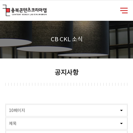
충북콘텐츠코리아랩
CB CKL 소식
공지사항
게시물 검색