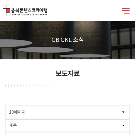
충북콘텐츠코리아랩
CB CKL 소식
보도자료
게시물 검색