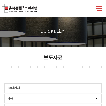
충북콘텐츠코리아랩
CB CKL 소식
보도자료
게시물 검색