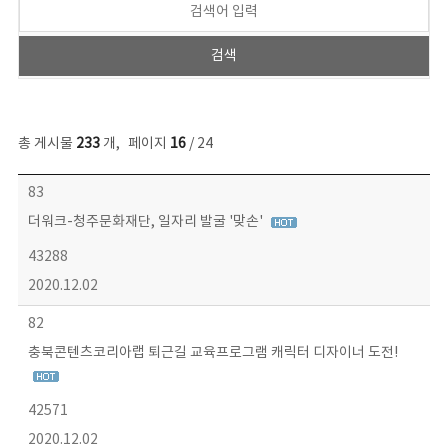
총 게시물
233
개
,
페이지
16
/ 24
보도자료 목록 - 번호, 제목, 작성자, 파일, 조회수, 작성일 정보 제공
83
더워크-청주문화재단, 일자리 발굴 '맞손'
43288
2020.12.02
82
충북콘텐츠코리아랩 퇴근길 교육프로그램 캐릭터 디자이너 도전!
42571
2020.12.02