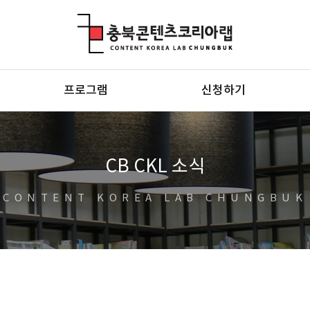
충북콘텐츠코리아랩
프로그램
신청하기
CB CKL 소식
CONTENT KOREA LAB CHUNGBUK