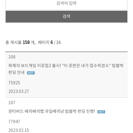
총 게시물
158
개
,
페이지
6
/ 16
콘텐츠이슈 목록 - 번호, 제목, 작성자, 파일, 조회수, 작성일 정보 제공
108
화제의 보드게임 이로접2 출시! "이 로판은 내가 접수하겠소" 텀블벅
펀딩 안내
75925
2023.03.27
107
윈터버드 베리베리뱁 과일베리냥 텀블벅 펀딩 진행!
77947
2023.02.15