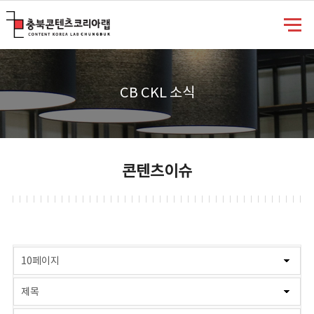
충북콘텐츠코리아랩
CB CKL 소식
콘텐츠이슈
게시물 검색