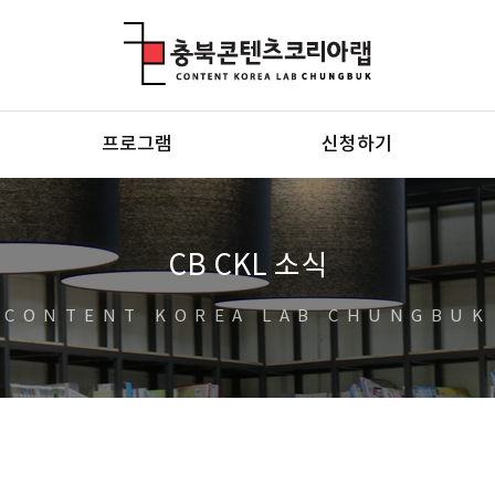
충북콘텐츠코리아랩
프로그램
신청하기
CB CKL 소식
CONTENT KOREA LAB CHUNGBUK