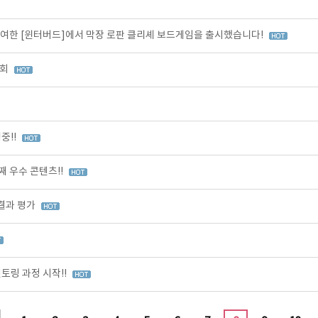
여한 [윈터버드]에서 막장 로판 클리셰 보드게임을 출시했습니다!
가회
중!!
 우수 콘텐츠!!
 결과 평가
토링 과정 시작!!