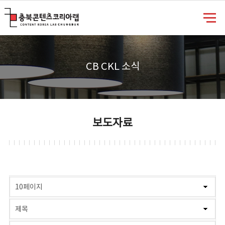
충북콘텐츠코리아랩
CB CKL 소식
보도자료
게시물 검색