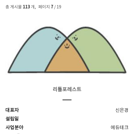
총 게시물
113
개
,
페이지
7
/ 19
리틀포레스트
대표자
신은경
설립일
사업분야
에듀테크