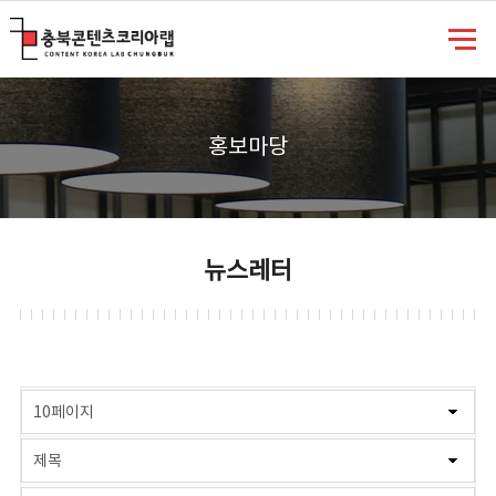
충북콘텐츠코리아랩
홍보마당
뉴스레터
게시물 검색