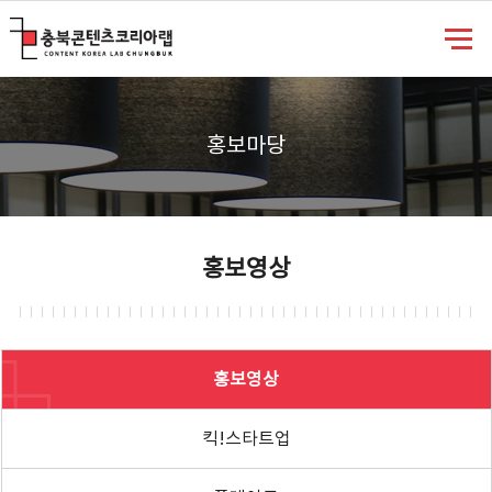
충북콘텐츠코리아랩
홍보마당
홍보영상
홍보영상
킥!스타트업