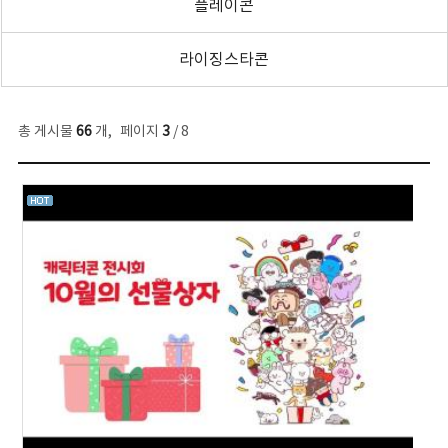
플레이콘
라이징스타콘
총 게시물
66
개
,
페이지
3
/ 8