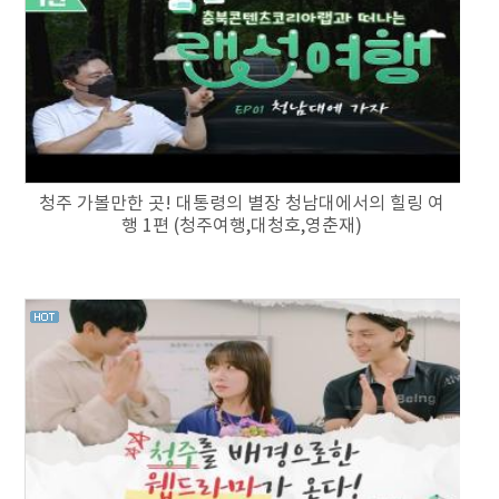
청주 가볼만한 곳! 대통령의 별장 청남대에서의 힐링 여
행 1편 (청주여행,대청호,영춘재)