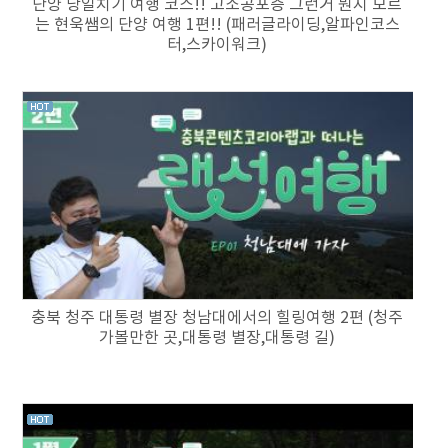
단양 당일치기 여행 코스!! 고소공포증 그런거 뭔지 모르
는 현욱쌤의 단양 여행 1편!! (패러글라이딩,알파인코스
터,스카이워크)
충북 청주 대통령 별장 청남대에서의 힐링여행 2편 (청주
가볼만한 곳,대통령 별장,대통령 길)