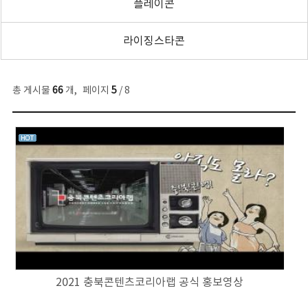
플레이콘
라이징스타콘
총 게시물
66
개
,
페이지
5
/ 8
2021 충북콘텐츠코리아랩 공식 홍보영상