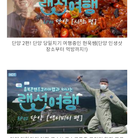
단양 2편! 단양 당일치기 여행중인 현욱쌤(단양 인생샷
장소부터 먹방까지!)