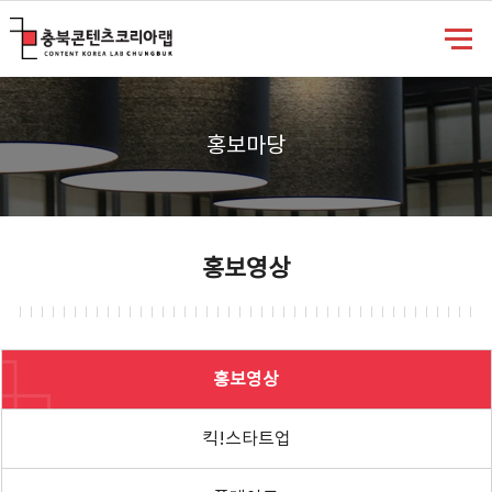
충북콘텐츠코리아랩
홍보마당
홍보영상
홍보영상
킥!스타트업