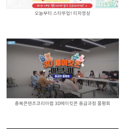
오늘부터 스타뚜업! 티저영상
충북콘텐츠코리아랩 3D메이킷콘 중급과정 품평회