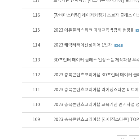
117
교육기관 연계사업 [이모티콘 창작과정] 결과공
116
[장비마스터링] 레이저커팅기 초보자 클래스 아
115
2023 에듀플러스위크 미래교육박람회 현장!!
114
2023 캐릭터라이선싱페어 1일차
113
3D프린터 메이커 클래스 일상소품 제작과정 우수
112
2023 충북콘텐츠코리아랩 3D프린터 메이커 
111
2023 충북콘텐츠코리아랩 라이징스타콘 비트메
110
2023 충북콘텐츠코리아랩 교육기관 연계사업 
109
2023 충북콘텐츠코리아랩 [라이징스타콘] TOP 