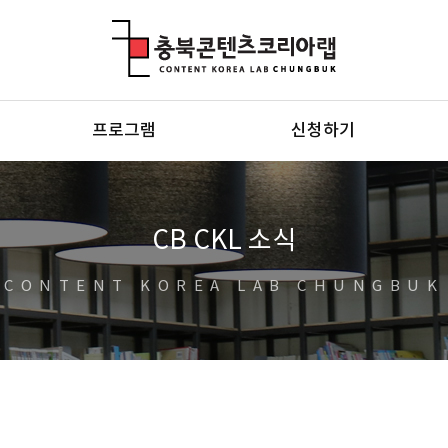
충북콘텐츠코리아랩
프로그램
신청하기
CB CKL 소식
CONTENT KOREA LAB CHUNGBUK