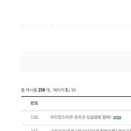
게시물 검색
총 게시물
158
개
,
페이지
5
/ 16
번호
콘텐츠이슈 목록 - 번호, 제목, 작성자, 파일, 조회수, 작성일 정보 제공
118
라이징스타콘 뮤지션 싱글앨범 발매!