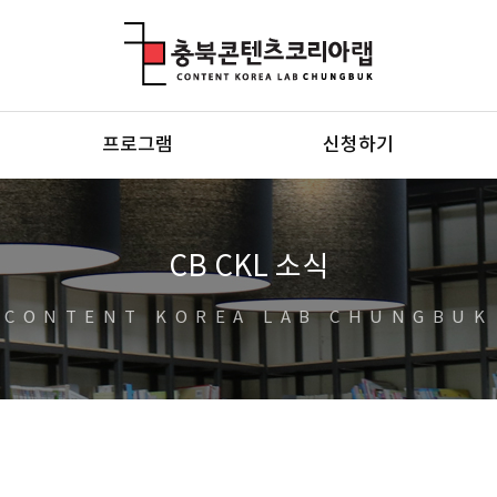
충북콘텐츠코리아랩
프로그램
신청하기
CB CKL 소식
CONTENT KOREA LAB CHUNGBUK