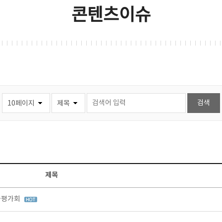
콘텐츠이슈
제목
과평가회