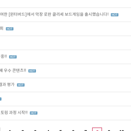
여한 [윈터버드]에서 막장 로판 클리셰 보드게임을 출시했습니다!
가회
중!!
 우수 콘텐츠!!
 결과 평가
토링 과정 시작!!