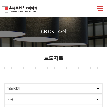
충북콘텐츠코리아랩
CB CKL 소식
보도자료
게시물 검색