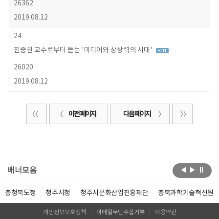
26362
2019.08.12
24
진중권 교수로부터 듣는 '미디어와 상상력의 시대'
26020
2019.08.12
이전 페이지
다음 페이지
배너모음
충청북도청
청주시청
청주시문화산업진흥재단
충북과학기술혁신원
개인정보보호정책
이메일무단수집거부
이용약관