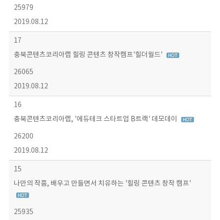
25979
2019.08.12
17
충북콘텐츠코리아랩 힐링 콘텐츠 창작캠프'힐더월드'
26065
2019.08.12
16
충북콘텐츠코리아랩, '에듀테크 스타트업 B트랙' 데모데이
26200
2019.08.12
15
나만의 작품, 배우고 만들면서 치유하는 '힐링 콘텐츠 창작 캠프'
25935