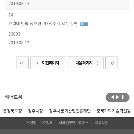
2019.08.12
14
효리네 민박 정효민 PD 청주서 오픈 강연
26003
2019.08.12
이전 페이지
다음 페이지
배너모음
충청북도청
청주시청
청주시문화산업진흥재단
충북과학기술혁신원
개인정보보호정책
이메일무단수집거부
이용약관