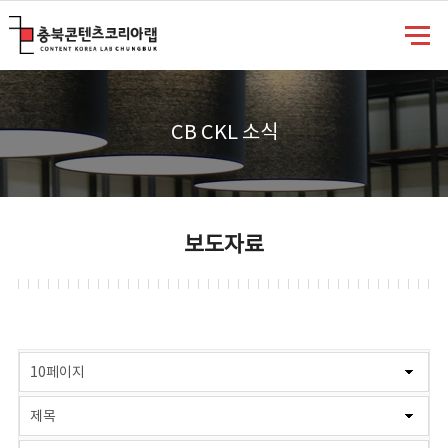
충북콘텐츠코리아랩
CB CKL 소식
보도자료
게시물 검색