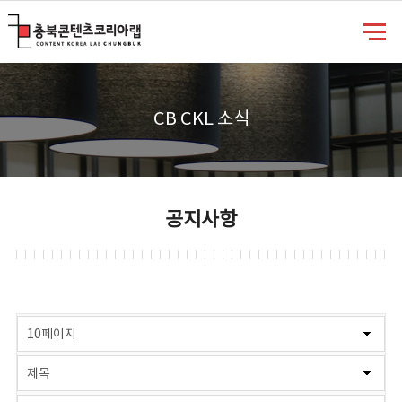
충북콘텐츠코리아랩
CB CKL 소식
공지사항
게시물 검색