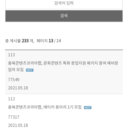
총 게시물
233
개
,
페이지
13
/ 24
보도자료 목록 - 번호, 제목, 작성자, 파일, 조회수, 작성일 정보 제공
113
충북콘텐츠코리아랩, 문화콘텐츠 특화 창업지원 패키지 참여 예비창
업자 모집
77549
2021.05.18
112
충북콘텐츠코리아랩, 메이커 동아리 1기 모집
77317
2021.05.18