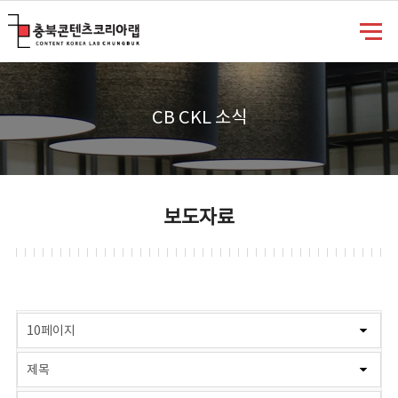
충북콘텐츠코리아랩
CB CKL 소식
보도자료
게시물 검색