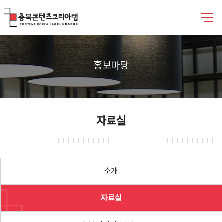
충북콘텐츠코리아랩
홍보마당
자료실
소개
자료실