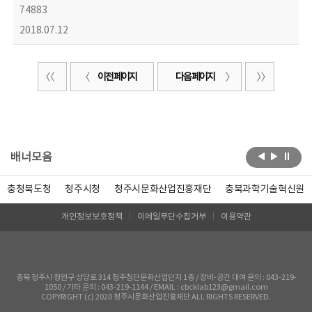
74883
2018.07.12
이전 페이지
다음 페이지
배너모음
충청북도청
청주시청
청주시문화산업진흥재단
충북과학기술혁신원
개인정보보호정책
이메일무단수집거부
이용약관
충북 청주시 청원구 상당로 314 청주첨단문화산업단지 1층 / 장비-공간 대여 문의 : 043-219-
1050 / 기타 문의 : 043-219-1144 / EMAIL : cbcklab123@gmail.com
COPYRIGHT (c) 2020 청주시문화산업진흥재단 ALL RIGHTS RESERVED.