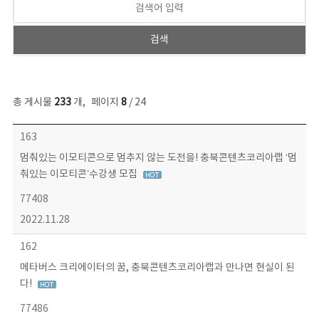
총 게시물
233
개
,
페이지
8
/ 24
보도자료 목록 - 번호, 제목, 작성자, 파일, 조회수, 작성일 정보 제공
163
멈춰있는 이모티콘으로 멈추지 않는 도전을! 충북콘텐츠코리아랩 ‘멈
춰있는 이모티콘’수강생 모집
77408
2022.11.28
162
메타버스 크리에이터의 꿈, 충북콘텐츠코리아랩과 만나면 현실이 된
다!
77486