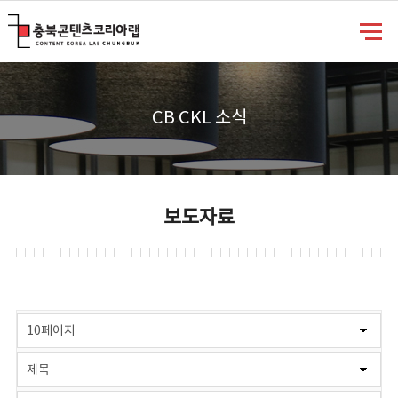
충북콘텐츠코리아랩
CB CKL 소식
보도자료
게시물 검색