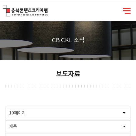
충북콘텐츠코리아랩
CB CKL 소식
보도자료
게시물 검색