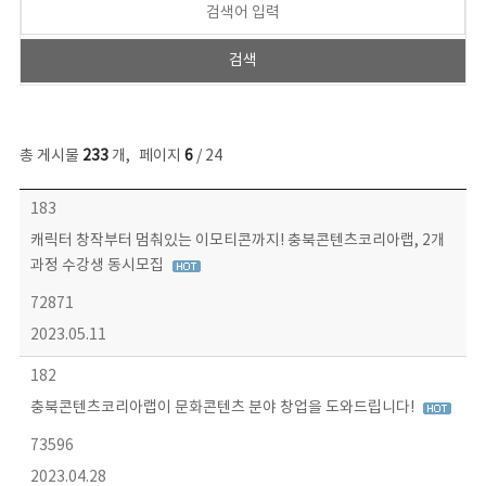
총 게시물
233
개
,
페이지
6
/ 24
보도자료 목록 - 번호, 제목, 작성자, 파일, 조회수, 작성일 정보 제공
183
캐릭터 창작부터 멈춰있는 이모티콘까지! 충북콘텐츠코리아랩, 2개
과정 수강생 동시모집
72871
2023.05.11
182
충북콘텐츠코리아랩이 문화콘텐츠 분야 창업을 도와드립니다!
73596
2023.04.28