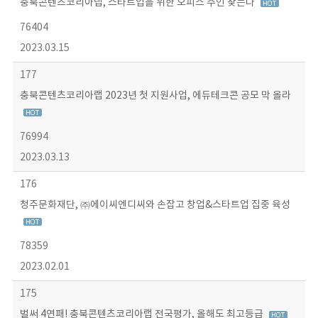
충북콘텐츠코리아랩, 스타트업을 위한 오피스 주인 찾는다
76404
2023.03.15
177
충북콘텐츠코리아랩 2023년 첫 지원사업, 에듀테크콘 공모 막 올라
76994
2023.03.13
176
청주문화재단, ㈜에이씨엔디씨와 손잡고 창업&스타트업 집중 육성
78359
2023.02.01
175
벌써 4연패! 충북콘텐츠코리아랩 전국평가, 올해도 최고등급