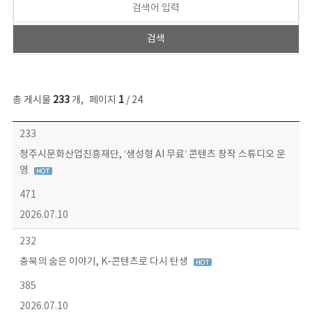
총 게시물
233
개
,
페이지
1
/ 24
보도자료 목록 - 번호, 제목, 작성자, 파일, 조회수, 작성일 정보 제공
233
청주시문화산업진흥재단, ‘생성형 AI 무료’ 콘텐츠 창작 스튜디오 운
영
471
2026.07.10
232
충북의 숨은 이야기, K-콘텐츠로 다시 탄생
385
2026.07.10