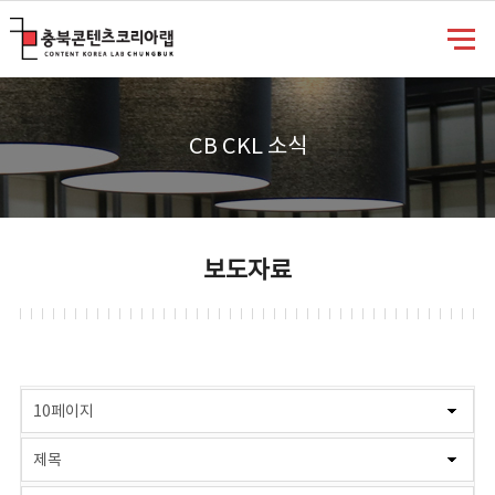
충북콘텐츠코리아랩
CB CKL 소식
보도자료
게시물 검색