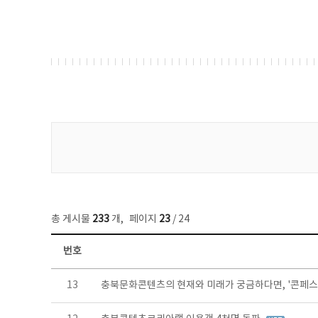
게시물 검색
총 게시물
233
개
,
페이지
23
/ 24
번호
보도자료 목록 - 번호, 제목, 작성자, 파일, 조회수, 작성일 정보 제공
13
충북문화콘텐츠의 현재와 미래가 궁금하다면, '콘페스