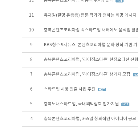
12
충북콘텐츠코리아랩 이용객 4천명 돌파
11
유재원(필명 유총총) 웹툰 작가가 전하는 희망 메시지
10
충북콘텐츠코리아랩 킥스타트업 새해에도 움직임 활
9
KBS청주 9시뉴스 '콘텐츠코리아랩 문화 창작 기반 기
8
충북콘텐츠코리아랩, '라이징스타콘' 현장오디션 진
7
충북콘텐츠코리아랩, '라이징스타콘' 참가자 모집
6
스타트업 시장 진출 사업 추진
5
충북도내스타트업, 국내외박람회 참가지원
4
충북콘텐츠코리아랩, 365일 창의적인 아이디어 공모