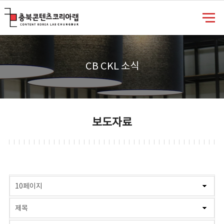
충북콘텐츠코리아랩
CB CKL 소식
보도자료
게시물 검색