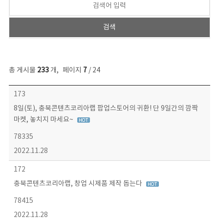
총 게시물
233
개
,
페이지
7
/ 24
보도자료 목록 - 번호, 제목, 작성자, 파일, 조회수, 작성일 정보 제공
173
8일(토), 충북콘텐츠코리아랩 팝업스토어의 귀환! 단 9일간의 깜짝
마켓, 놓치지 마세요~
78335
2022.11.28
172
충북콘텐츠코리아랩, 창업 시제품 제작 돕는다
78415
2022.11.28