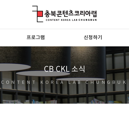
충북콘텐츠코리아랩
프로그램
신청하기
CB CKL 소식
CONTENT KOREA LAB CHUNGBUK