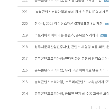
222
충북콘텐츠코리아랩, 웹소설 입문반 교육생 모집
221
'충북콘텐츠코리아랩과 함께 원천 스토리 IP의 세계로
220
청주시, 2025 라이징스타콘 결과발표회 8일 개최
219
스토리에서 피어나는 콘텐츠, 충북을 노래하다
218
청주시문화산업진흥재단, 콘텐츠 체험형 쇼룸·마켓 
217
충북콘텐츠코리아랩×현대백화점 충청점 팝업스토어
216
충북콘텐츠코리아랩, 우리 고장 이야기로 만든 캐릭터
215
충북콘텐츠코리아랩, ‘스토리×콘텐츠’ 교육 참가자 
214
충북콘텐츠코리아랩, 공모전 연계 AI 숏폼 교육생 모