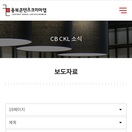
충북콘텐츠코리아랩
CB CKL 소식
보도자료
게시물 검색