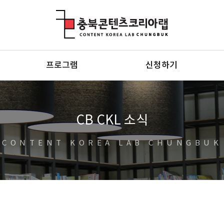
충북콘텐츠코리아랩
프로그램
신청하기
CB CKL 소식
CONTENT KOREA LAB CHUNGBUK