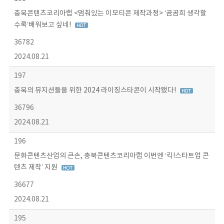
충북콘텐츠코리아랩 <멈춰있는 이모티콘 제작과정> ‘곰곰희 생각할
수록’배워보고 싶네!
36782
2024.08.21
197
충북의 뮤지션들을 위한 2024 라이징스타콘이 시작됐다!
36796
2024.08.21
196
문화콘텐츠산업의 큰손, 충북콘텐츠코리아랩 이번엔 ‘킥!스타트업 콘
텐츠 제작’ 지원
36677
2024.08.21
195