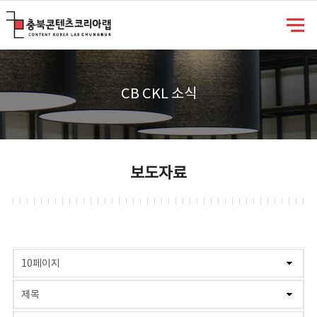
충북콘텐츠코리아랩
CB CKL 소식
보도자료
게시물 검색