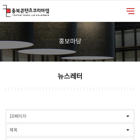
충북콘텐츠코리아랩
홍보마당
뉴스레터
게시물 검색