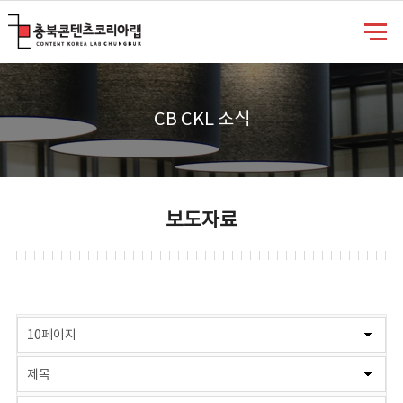
충북콘텐츠코리아랩
CB CKL 소식
보도자료
게시물 검색