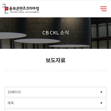
충북콘텐츠코리아랩
CB CKL 소식
보도자료
게시물 검색