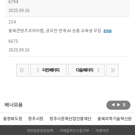
6794
2025.09.16
214
충북콘텐츠코리아랩, 공모전 연계 AI 숏폼 교육생 모집
6675
2025.09.16
이전 페이지
다음 페이지
배너모음
충청북도청
청주시청
청주시문화산업진흥재단
충북과학기술혁신원
개인정보보호정책
이메일무단수집거부
이용약관