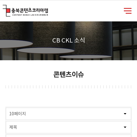
충북콘텐츠코리아랩
CB CKL 소식
콘텐츠이슈
게시물 검색