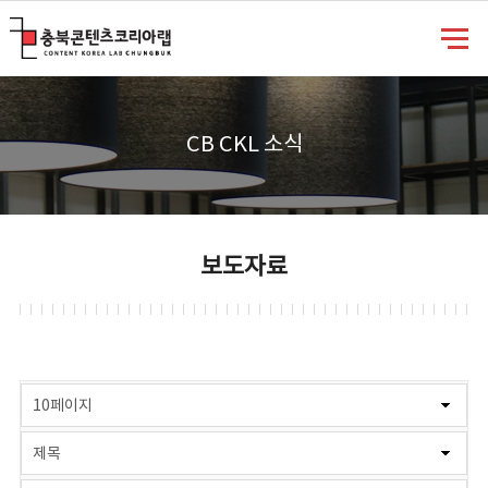
충북콘텐츠코리아랩
CB CKL 소식
보도자료
게시물 검색